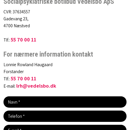
Socialpsykiatriske botilbud Vedelsbo ApS
CVR: 37634557
Gadevang 23,
4700 Næstved
55 70 00 11
Tlf.:
For nærmere information kontakt
​​​​Lonnie Rowland Haugaard
​Forstander
55 70 00 11
​Tlf.:
lrh@vedelsbo.dk
​E-mail: