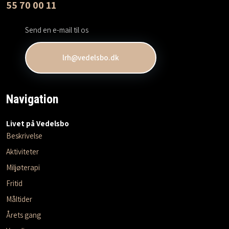
55 70 00 11
Send en e-mail til os
lrh@vedelsbo.dk
Navigation
Livet på Vedelsbo​
Beskrivelse
Aktiviteter
Miljøterapi
Fritid
Måltider
Årets gang